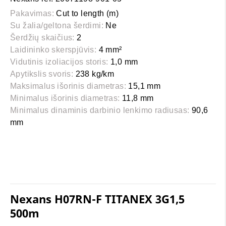
Pakavimas:
Cut to length (m)
Su žalia/geltona šerdimi:
Ne
Šerdžių skaičius:
2
Laidininko skerspjūvis:
4 mm²
Vidutinis izoliacijos storis:
1,0 mm
Apytikslis svoris:
238 kg/km
Maksimalus išorinis diametras:
15,1 mm
Minimalus išorinis diametras:
11,8 mm
Minimalus dinaminis darbinio lenkimo radiusas:
90,6
mm
Nexans H07RN-F TITANEX 3G1,5
500m