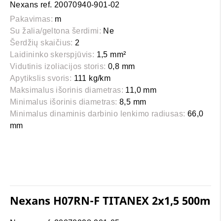
Nexans ref. 20070940-901-02
Pakavimas:
m
Su žalia/geltona šerdimi:
Ne
Šerdžių skaičius:
2
Laidininko skerspjūvis:
1,5 mm²
Vidutinis izoliacijos storis:
0,8 mm
Apytikslis svoris:
111 kg/km
Maksimalus išorinis diametras:
11,0 mm
Minimalus išorinis diametras:
8,5 mm
Minimalus dinaminis darbinio lenkimo radiusas:
66,0
mm
Nexans H07RN-F TITANEX 2x1,5 500m