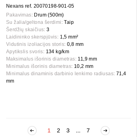
Nexans ref. 20070198-901-05
Pakavimas:
Drum (500m)
Su žalia/geltona šerdimi:
Taip
Šerdžių skaičius:
3
Laidininko skerspjūvis:
1,5 mm²
Vidutinis izoliacijos storis:
0,8 mm
Apytikslis svoris:
134 kg/km
Maksimalus išorinis diametras:
11,9 mm
Minimalus išorinis diametras:
10,2 mm
Minimalus dinaminis darbinio lenkimo radiusas:
71,4
mm
1
2
3
...
7