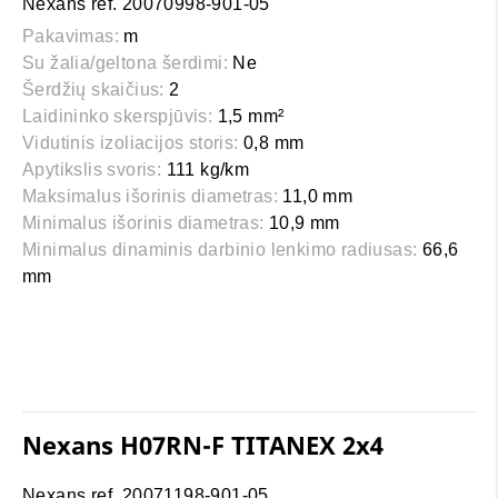
Nexans ref. 20070998-901-05
Pakavimas:
m
Su žalia/geltona šerdimi:
Ne
Šerdžių skaičius:
2
Laidininko skerspjūvis:
1,5 mm²
Vidutinis izoliacijos storis:
0,8 mm
Apytikslis svoris:
111 kg/km
Maksimalus išorinis diametras:
11,0 mm
Minimalus išorinis diametras:
10,9 mm
Minimalus dinaminis darbinio lenkimo radiusas:
66,6
mm
Nexans H07RN-F TITANEX 2x4
Nexans ref. 20071198-901-05