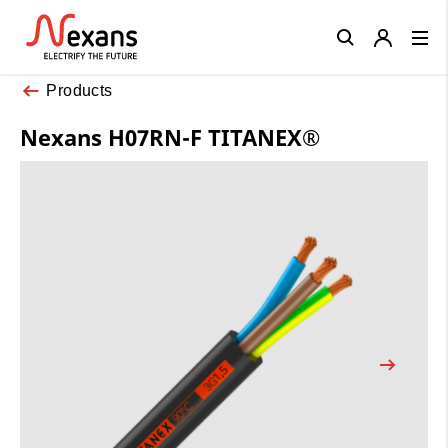
Close
Products
Nexans H07RN-F TITANEX®