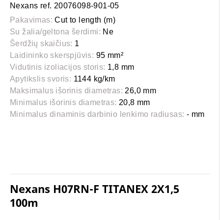
Nexans ref. 20076098-901-05
Pakavimas:
Cut to length (m)
Su žalia/geltona šerdimi:
Ne
Šerdžių skaičius:
1
Laidininko skerspjūvis:
95 mm²
Vidutinis izoliacijos storis:
1,8 mm
Apytikslis svoris:
1144 kg/km
Maksimalus išorinis diametras:
26,0 mm
Minimalus išorinis diametras:
20,8 mm
Minimalus dinaminis darbinio lenkimo radiusas:
- mm
Nexans H07RN-F TITANEX 2X1,5
100m