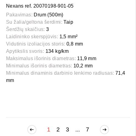
Nexans ref. 20070198-901-05
Pakavimas:
Drum (500m)
Su žalia/geltona šerdimi:
Taip
Šerdžių skaičius:
3
Laidininko skerspjūvis:
1,5 mm²
Vidutinis izoliacijos storis:
0,8 mm
Apytikslis svoris:
134 kg/km
Maksimalus išorinis diametras:
11,9 mm
Minimalus išorinis diametras:
10,2 mm
Minimalus dinaminis darbinio lenkimo radiusas:
71,4
mm
1
2
3
...
7