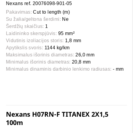
Nexans ref. 20076098-901-05
Pakavimas:
Cut to length (m)
Su žalia/geltona šerdimi:
Ne
Šerdžių skaičius:
1
Laidininko skerspjūvis:
95 mm²
Vidutinis izoliacijos storis:
1,8 mm
Apytikslis svoris:
1144 kg/km
Maksimalus išorinis diametras:
26,0 mm
Minimalus išorinis diametras:
20,8 mm
Minimalus dinaminis darbinio lenkimo radiusas:
- mm
Nexans H07RN-F TITANEX 2X1,5
100m