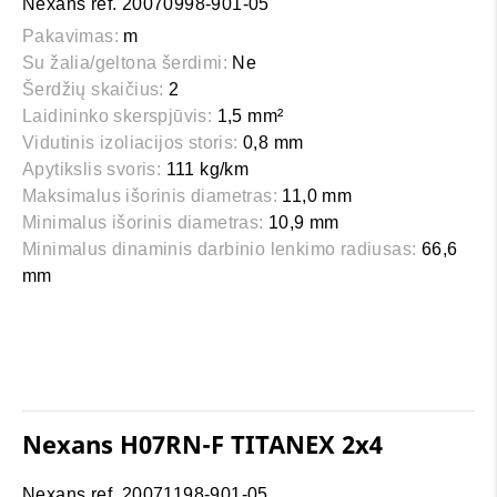
Nexans ref. 20070998-901-05
Pakavimas:
m
Su žalia/geltona šerdimi:
Ne
Šerdžių skaičius:
2
Laidininko skerspjūvis:
1,5 mm²
Vidutinis izoliacijos storis:
0,8 mm
Apytikslis svoris:
111 kg/km
Maksimalus išorinis diametras:
11,0 mm
Minimalus išorinis diametras:
10,9 mm
Minimalus dinaminis darbinio lenkimo radiusas:
66,6
mm
Nexans H07RN-F TITANEX 2x4
Nexans ref. 20071198-901-05