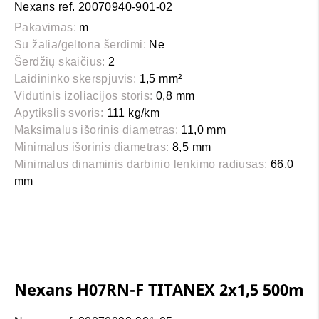
Nexans ref. 20070940-901-02
Pakavimas:
m
Su žalia/geltona šerdimi:
Ne
Šerdžių skaičius:
2
Laidininko skerspjūvis:
1,5 mm²
Vidutinis izoliacijos storis:
0,8 mm
Apytikslis svoris:
111 kg/km
Maksimalus išorinis diametras:
11,0 mm
Minimalus išorinis diametras:
8,5 mm
Minimalus dinaminis darbinio lenkimo radiusas:
66,0
mm
Nexans H07RN-F TITANEX 2x1,5 500m