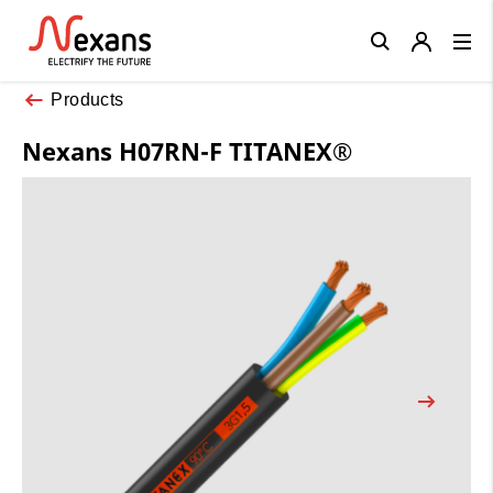
Close
Products
Nexans H07RN-F TITANEX®