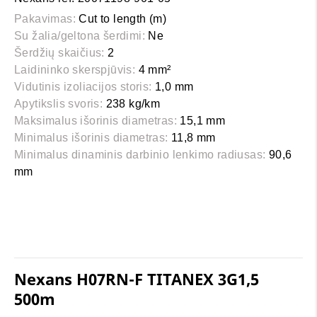
Pakavimas:
Cut to length (m)
Su žalia/geltona šerdimi:
Ne
Šerdžių skaičius:
2
Laidininko skerspjūvis:
4 mm²
Vidutinis izoliacijos storis:
1,0 mm
Apytikslis svoris:
238 kg/km
Maksimalus išorinis diametras:
15,1 mm
Minimalus išorinis diametras:
11,8 mm
Minimalus dinaminis darbinio lenkimo radiusas:
90,6
mm
Nexans H07RN-F TITANEX 3G1,5
500m