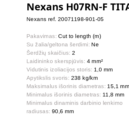
Nexans H07RN-F TIT
Nexans ref. 20071198-901-05
Pakavimas:
Cut to length (m)
Su žalia/geltona šerdimi:
Ne
Šerdžių skaičius:
2
Laidininko skerspjūvis:
4 mm²
Vidutinis izoliacijos storis:
1,0 mm
Apytikslis svoris:
238 kg/km
Maksimalus išorinis diametras:
15,1 m
Minimalus išorinis diametras:
11,8 mm
Minimalus dinaminis darbinio lenkimo
radiusas:
90,6 mm