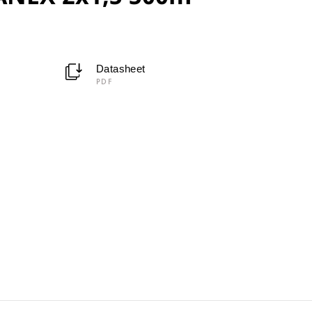
Datasheet
PDF
m