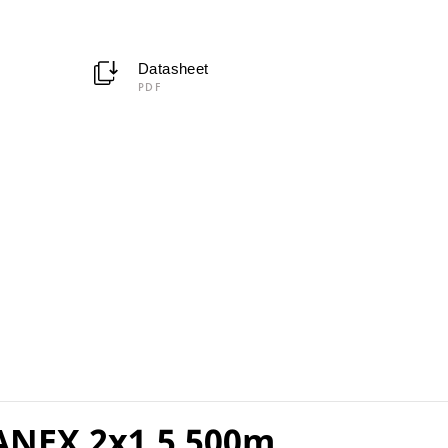
Datasheet
PDF
m
ANEX 2x1,5 500m