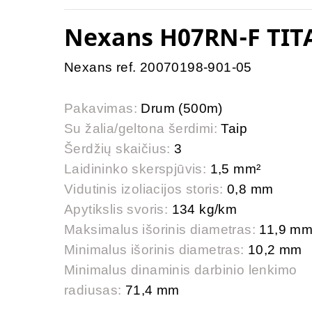
Nexans H07RN-F TIT
Nexans ref. 20070198-901-05
Pakavimas:
Drum (500m)
Su žalia/geltona šerdimi:
Taip
Šerdžių skaičius:
3
Laidininko skerspjūvis:
1,5 mm²
Vidutinis izoliacijos storis:
0,8 mm
Apytikslis svoris:
134 kg/km
Maksimalus išorinis diametras:
11,9 m
Minimalus išorinis diametras:
10,2 mm
Minimalus dinaminis darbinio lenkimo
radiusas:
71,4 mm