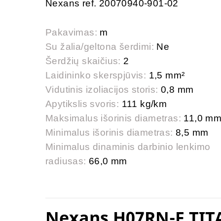
Nexans ref. 20070940-901-02
Pakavimas:
m
Su žalia/geltona šerdimi:
Ne
Šerdžių skaičius:
2
Laidininko skerspjūvis:
1,5 mm²
Vidutinis izoliacijos storis:
0,8 mm
Apytikslis svoris:
111 kg/km
Maksimalus išorinis diametras:
11,0 m
Minimalus išorinis diametras:
8,5 mm
Minimalus dinaminis darbinio lenkimo
radiusas:
66,0 mm
Nexans H07RN-F TIT