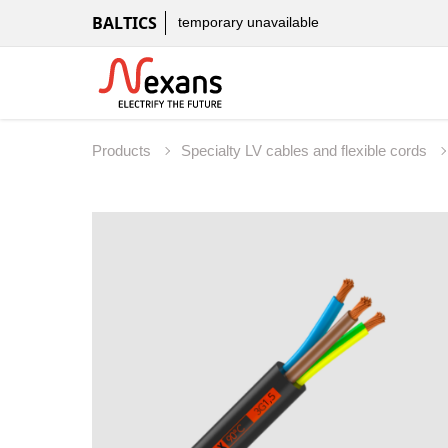
BALTICS
temporary unavailable
Products
Specialty LV cables and flexible cords