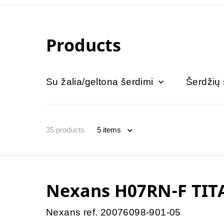
Products
Su žalia/geltona šerdimi
Šerdžių
35
products
Nexans H07RN-F TIT
Nexans ref. 20076098-901-05