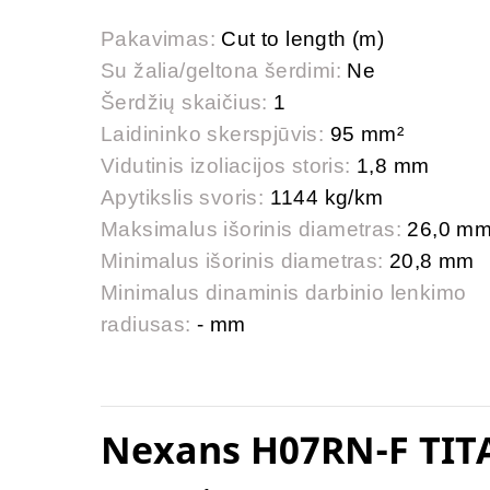
Pakavimas:
Cut to length (m)
Su žalia/geltona šerdimi:
Ne
Šerdžių skaičius:
1
Laidininko skerspjūvis:
95 mm²
Vidutinis izoliacijos storis:
1,8 mm
Apytikslis svoris:
1144 kg/km
Maksimalus išorinis diametras:
26,0 m
Minimalus išorinis diametras:
20,8 mm
Minimalus dinaminis darbinio lenkimo
radiusas:
- mm
Nexans H07RN-F TIT