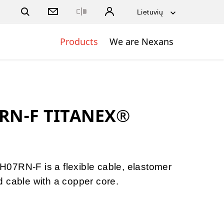
Close
Products
We are Nexans
RN-F TITANEX®
07RN-F is a flexible cable, elastomer
 cable with a copper core.