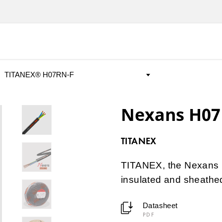
Nexans H07
TITANEX
TITANEX, the Nexans H
insulated and sheathed
Datasheet
PDF